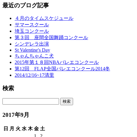
最近のブログ記事
４月のタイムスケジュール
サマースクール
埼玉コンクール
第３回 座間全国舞踊コンクール
シンデレラ出演
St Valentine's Day
ちゃんちゃんこ犬
2015年第１８回NBAバレエコンクール
第12回 FLAP全国バレエコンクール2014冬
2014/12/16~17清里
検索
2017年9月
日
月
火
水
木
金
土
1
2